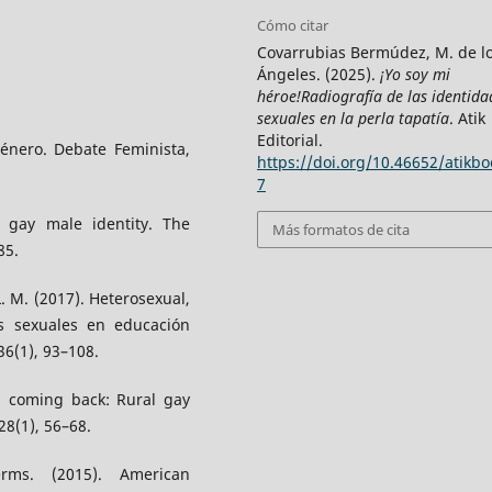
Cómo citar
Covarrubias Bermúdez, M. de l
Ángeles. (2025).
¡Yo soy mi
héroe!Radiografía de las identida
sexuales en la perla tapatía
. Atik
Editorial.
género. Debate Feminista,
https://doi.org/10.46652/atikb
7
f gay male identity. The
Más formatos de cita
85.
L. M. (2017). Heterosexual,
s sexuales en educación
36(1), 93–108.
d coming back: Rural gay
28(1), 56–68.
rms. (2015). American