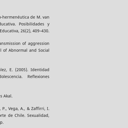
co-hermenéutica de M. van
cativa. Posibilidades y
Educativa, 26(2), 409–430.
ransmission of aggression
al of Abnormal and Social
lez, E. (2005). Identidad
lescencia. Reflexiones
s Akal.
P., Vega, A., & Zaffirri, I.
rte de Chile. Sexualidad,
p.