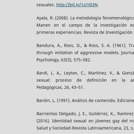
sexuales.
http://bit.ly/1o1t03N
Ayala, R. (2008). La metodología fenomenológi
Manen en el campo de la investigación edu
primeras experiencias. Revista de Investigación 
Bandura, A., Ross, D., & Ross, S. A. (1961). T
through imitation of aggressive models. Journ
Psychology, 63(3), 575–582.
Bardi, L. A., Leyton, C., Martínez, V., & Gonzá
sexual: proceso de definición en la ado
Pedagógicas, 26, 43–51.
Bardin, L. (1991). Análisis de contenido. Edicione
Barrientos Delgado, J. E., Gutiérrez, K., Ramírez, 
(2016). Identidad sexual en jóvenes gay del no
Salud y Sociedad-Revista Latinoamericana, 23, s.