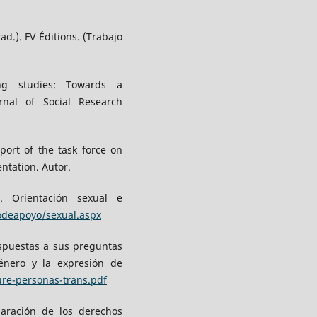
rad.). FV Éditions. (Trabajo
ing studies: Towards a
rnal of Social Research
port of the task force on
ntation. Autor.
). Orientación sexual e
odeapoyo/sexual.aspx
espuestas a sus preguntas
énero y la expresión de
ure-personas-trans.pdf
laración de los derechos