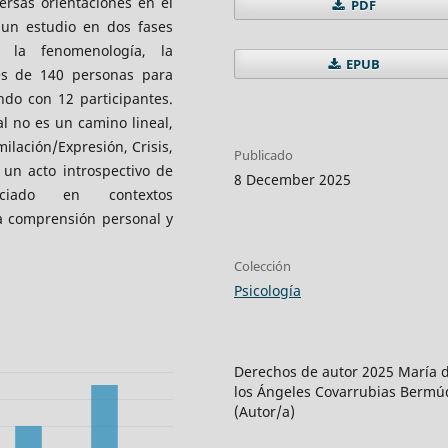
rsas orientaciones en el
PDF
 un estudio en dos fases
 la fenomenología, la
EPUB
nes de 140 personas para
ndo con 12 participantes.
l no es un camino lineal,
ilación/Expresión, Crisis,
Publicado
 un acto introspectivo de
8 December 2025
gociado en contextos
a comprensión personal y
Colección
Psicología
Derechos de autor 2025 María 
los Ángeles Covarrubias Bermú
(Autor/a)